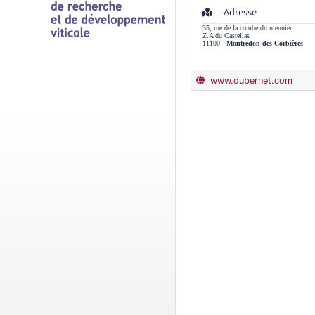
Adresse
35, rue de la combe du meunier
Z.A du Castellas
11100 -
Montredon des Corbières
www.dubernet.com