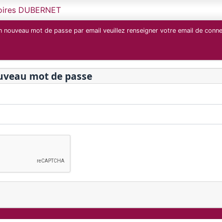
oires DUBERNET
n nouveau mot de passe par email veuillez renseigner votre email de connex
veau mot de passe