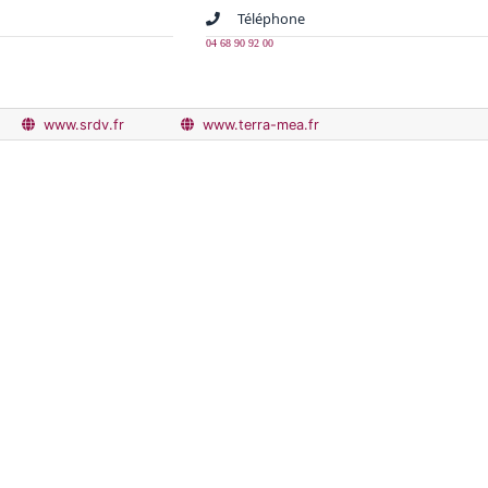
Téléphone
04 68 90 92 00
www.srdv.fr
www.terra-mea.fr